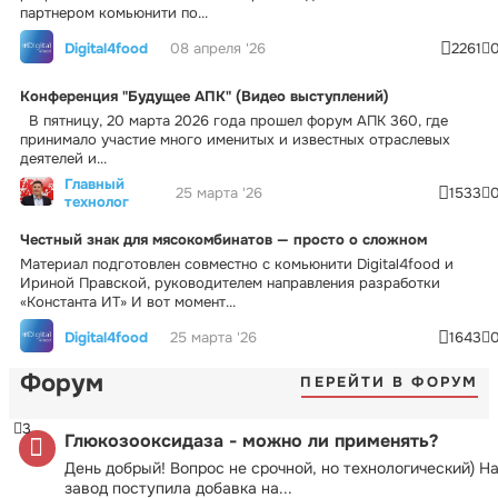
партнером комьюнити по...
Digital4food
08 апреля '26
2261
Конференция "Будущее АПК" (Видео выступлений)
В пятницу, 20 марта 2026 года прошел форум АПК 360, где
принимало участие много именитых и известных отраслевых
деятелей и...
Главный
25 марта '26
1533
технолог
Честный знак для мясокомбинатов — просто о сложном
Материал подготовлен совместно с комьюнити Digital4food и
Ириной Правской, руководителем направления разработки
«Константа ИТ» И вот момент...
Digital4food
25 марта '26
1643
Форум
ПЕРЕЙТИ В ФОРУМ
3
Глюкозооксидаза - можно ли применять?
День добрый! Вопрос не срочной, но технологический) Н
завод поступила добавка на...