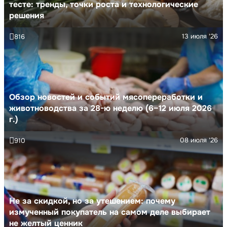
тесте: тренды, точки роста и технологические
решения
13 июля '26
816
Обзор новостей и событий мясопереработки и
животноводства за 28-ю неделю (6–12 июля 2026
г.)
08 июля '26
910
Не за скидкой, но за утешением: почему
измученный покупатель на самом деле выбирает
не желтый ценник