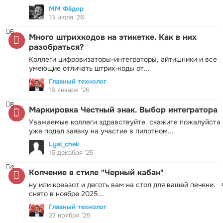
ММ Фёдор
13 июля '26
6
Много штрихкодов на этикетке. Как в них
разобраться?
Коллеги цифровизаторы-интеграторы, айтишники и все
умеющие отличать штрих-коды от...
Главный технолог
16 января '26
8
Маркировка Честный знак. Выбор интегратора
Уважаемые коллеги здравствуйте. скажите пожалуйста 
уже подал заявку на участие в пилотном...
Lyal_chek
15 декабря '25
4
Копчение в стиле "Черный кабан"
ну или креазот и деготь вам на стол для вашей печени.
снято в ноябре 2025...
Главный технолог
27 ноября '25