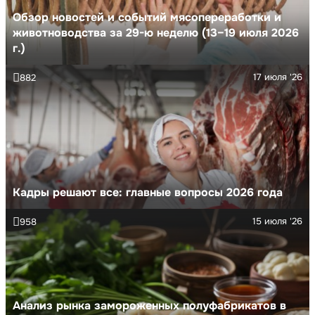
Обзор новостей и событий мясопереработки и
животноводства за 29-ю неделю (13–19 июля 2026
г.)
17 июля '26
882
Кадры решают все: главные вопросы 2026 года
15 июля '26
958
Анализ рынка замороженных полуфабрикатов в