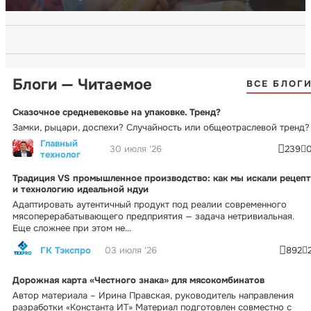
Блоги — Читаемое
ВСЕ БЛОГ
Сказочное средневековье на упаковке. Тренд?
Замки, рыцари, доспехи? Случайность или общеотраслевой тренд?
Главный
30 июля '26
239
технолог
Традиция VS промышленное производство: как мы искали рецепт
и технологию идеальной ндуи
Адаптировать аутентичный продукт под реалии современного
мясоперерабатывающего предприятия — задача нетривиальная.
Еще сложнее при этом не...
ГК Тэкспро
03 июля '26
892
Дорожная карта «Честного знака» для мясокомбинатов
Автор материала – Ирина Правская, руководитель направления
разработки «Константа ИТ» Материал подготовлен совместно с