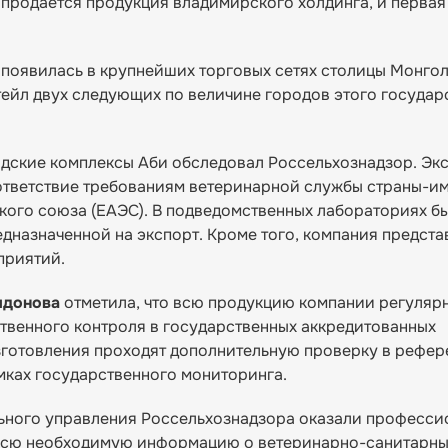
е продается продукция владимирского холдинга, и первая
 появилась в крупнейших торговых сетях столицы Монгол
итейл двух следующих по величине городов этого государ
адские комплексы Аби обследовал Россельхознадзор. Эк
ответствие требованиям ветеринарной службы страны-и
кого союза (ЕАЭС). В подведомственных лабораториях б
дназначенной на экспорт. Кроме того, компания предст
приятий.
идонова
отметила, что всю продукцию компании регуляр
венного контроля в государственных аккредитованных
изготовления проходят дополнительную проверку в рефер
мках государственного мониторинга.
льного управления Россельхознадзора оказали професс
 Всю необходимую информацию о ветеринарно-санитарн