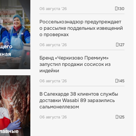
06 августа '26
130
Россельхознадзор предупреждает
о рассылке поддельных извещений
о проверках
06 августа '26
127
щего
нная
Бренд «Черкизово Премиум»
запустил продажи сосисок из
индейки
06 августа '26
145
В Салехарде 38 клиентов службы
доставки Wasabi 89 заразились
сальмонеллезом
06 августа '26
125
главные