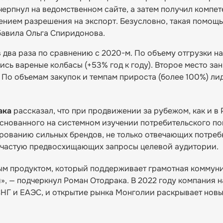
ерпнул на ведомственном сайте, а затем получил компет
ением разрешения на экспорт. Безусловно, такая помощ
бавила Ольга Спиридонова.
 два раза по сравнению с 2020-м. По объему отгрузки н
сь вареные колбасы (+53% год к году). Второе место за
). По объемам закупок и темпам прироста (более 100%) л
ака
рассказал, что при продвижении за рубежом, как и в 
снованного на системном изучении потребительского по
ированию сильных брендов, не только отвечающих потреб
 зачастую предвосхищающих запросы целевой аудитории.
ным продуктом, который поддерживает грамотная коммун
, — подчеркнул Роман Отодрака. В 2022 году компания 
СНГ и ЕАЭС, и открытие рынка Монголии раскрывает нов