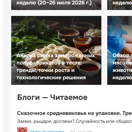
неделю (20–26 июля 2026 г.)
неделю 
Анализ рынка замороженных
Обзор 
полуфабрикатов в тесте:
мясопе
тренды, точки роста и
животн
технологические решения
неделю 
Блоги — Читаемое
Сказочное средневековье на упаковке. Тр
Замки, рыцари, доспехи? Случайность или общео
Главный технолог