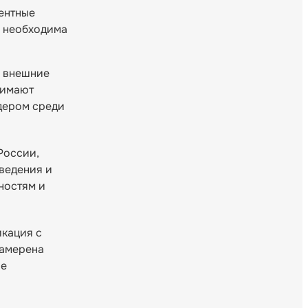
ентные
ь необходима
а внешние
нимают
идером среди
России,
ведения и
ностям и
икация с
намерена
ые