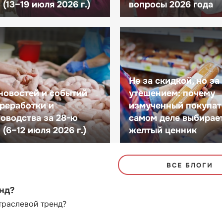
(13–19 июля 2026 г.)
вопросы 2026 года
Не за скидкой, но за
новостей и событий
утешением: почему
реработки и
измученный покупат
оводства за 28-ю
самом деле выбирае
(6–12 июля 2026 г.)
желтый ценник
ВСЕ БЛОГИ
енд?
траслевой тренд?