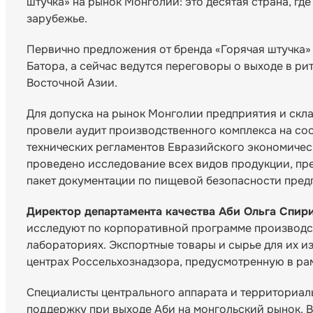
штучка» на рынок Монголии: это десятая страна, гд
зарубежье.
Первично предложения от бренда «Горячая штучка»
Батора, а сейчас ведутся переговоры о выходе в р
Восточной Азии.
Для допуска на рынок Монголии предприятия и скл
провели аудит производственного комплекса на со
технических регламентов Евразийского экономичес
проведено исследование всех видов продукции, пре
пакет документации по пищевой безопасности пред
Директор департамента качества Аби Ольга Спир
исследуют по корпоративной программе производст
лабораториях. Экспортные товары и сырье для их 
центрах Россельхознадзора, предусмотренную в ра
Специалисты центрального аппарата и территориа
поддержку при выходе Аби на монгольский рынок.