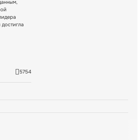
данным,
вой
 лидера
 достигла
5754