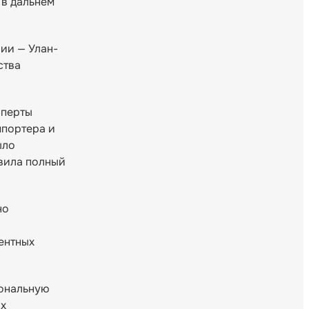
 в дальнем
ии — Улан-
ства
сперты
мпортера и
ыло
авила полный
но
ентных
иональную
ых