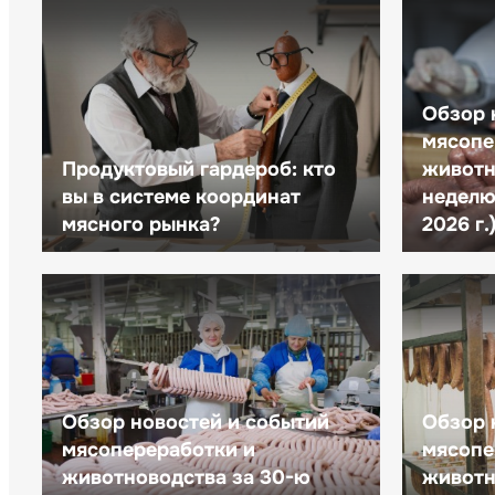
Обзор 
мясопе
Продуктовый гардероб: кто
животн
вы в системе координат
неделю 
мясного рынка?
2026 г.
Обзор новостей и событий
Обзор 
мясопереработки и
мясопе
животноводства за 30-ю
животн