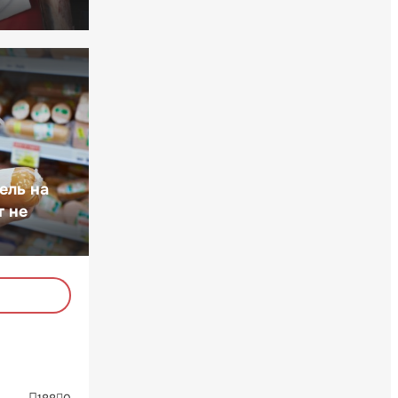
ель на
т не