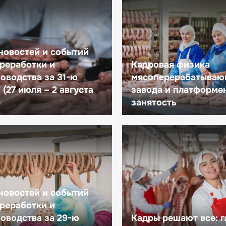
новостей и событий
реработки и
Кадровая физика
оводства за 31-ю
мясоперерабатываю
(27 июля – 2 августа
завода и платформе
)
занятость
новостей и событий
реработки и
оводства за 29-ю
Кадры решают все: 