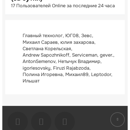
17 Пользователей Online за последние 24 часа
Главный технолог
ЮГ08
Зевс
Михаил Сараев
юлия захарова
Светлана Корельская
Andrew Sapozhnikoff
Serviceman
gever.
AntonSemenov
Нетычук Владимир
igorlesovsky
Firuzi Rajabzoda
Полина Игоревна
Михаил89
Leptodor
Ильшат