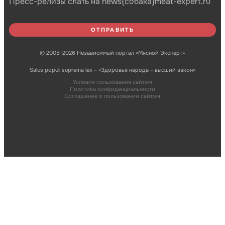
Пресс-релизы слать на news{собака}meat-expert.ru
© 2005-2026 Независимый портал «Мясной Эксперт»
Salus populi suprema lex – «Здоровье народа – высший закон»
Условия пользования сайтом
Политика конфиденциальности
Соглашение о пользовании сайтом