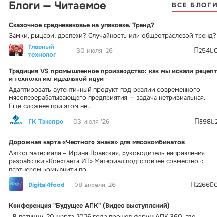
Блоги — Читаемое
ВСЕ БЛОГ
Сказочное средневековье на упаковке. Тренд?
Замки, рыцари, доспехи? Случайность или общеотраслевой тренд?
Главный
30 июля '26
254
технолог
Традиция VS промышленное производство: как мы искали рецепт
и технологию идеальной ндуи
Адаптировать аутентичный продукт под реалии современного
мясоперерабатывающего предприятия — задача нетривиальная.
Еще сложнее при этом не...
ГК Тэкспро
03 июля '26
898
Дорожная карта «Честного знака» для мясокомбинатов
Автор материала – Ирина Правская, руководитель направления
разработки «Константа ИТ» Материал подготовлен совместно с
партнером комьюнити по...
Digital4food
08 апреля '26
2266
Конференция "Будущее АПК" (Видео выступлений)
В пятницу, 20 марта 2026 года прошел форум АПК 360, где