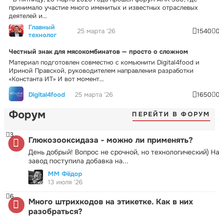
принимало участие много именитых и известных отраслевых
деятелей и...
Главный
25 марта '26
1540
технолог
Честный знак для мясокомбинатов — просто о сложном
Материал подготовлен совместно с комьюнити Digital4food и
Ириной Правской, руководителем направления разработки
«Константа ИТ» И вот момент...
Digital4food
25 марта '26
1650
Форум
ПЕРЕЙТИ В ФОРУМ
3
Глюкозооксидаза - можно ли применять?
День добрый! Вопрос не срочной, но технологический) Н
завод поступила добавка на...
ММ Фёдор
13 июля '26
6
Много штрихкодов на этикетке. Как в них
разобраться?