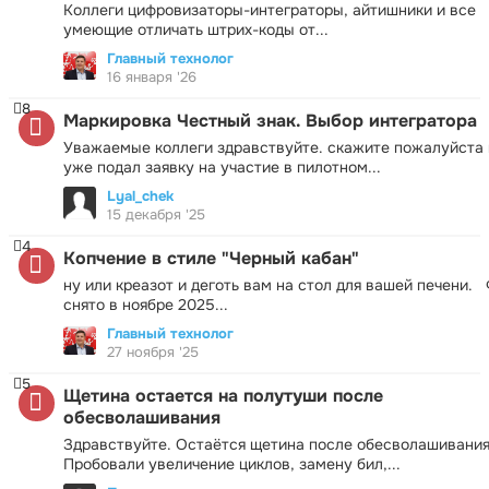
Коллеги цифровизаторы-интеграторы, айтишники и все
умеющие отличать штрих-коды от...
Главный технолог
16 января '26
8
Маркировка Честный знак. Выбор интегратора
Уважаемые коллеги здравствуйте. скажите пожалуйста 
уже подал заявку на участие в пилотном...
Lyal_chek
15 декабря '25
4
Копчение в стиле "Черный кабан"
ну или креазот и деготь вам на стол для вашей печени.
снято в ноябре 2025...
Главный технолог
27 ноября '25
5
Щетина остается на полутуши после
обесволашивания
Здравствуйте. Остаётся щетина после обесволашивания
Пробовали увеличение циклов, замену бил,...