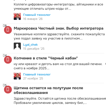
Коллеги цифровизаторы-интеграторы, айтишники и все
умеющие отличать штрих-коды от...
Главный технолог
16 января '26
8
Маркировка Честный знак. Выбор интегратора
Уважаемые коллеги здравствуйте. скажите пожалуйста 
уже подал заявку на участие в пилотном...
Lyal_chek
15 декабря '25
4
Копчение в стиле "Черный кабан"
ну или креазот и деготь вам на стол для вашей печени.
снято в ноябре 2025...
Главный технолог
27 ноября '25
5
Щетина остается на полутуши после
обесволашивания
Здравствуйте. Остаётся щетина после обесволашивания
Пробовали увеличение циклов, замену бил,...