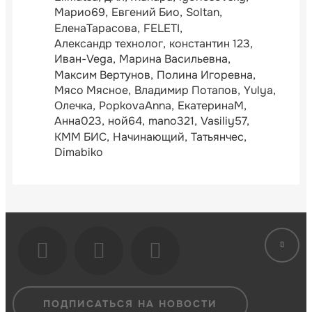
Марио69
Евгений Био
Soltan
ЕленаТарасова
FELETI
Александр технолог
константин 123
Иван-Vega
Марина Васильевна
Максим Вертунов
Полина Игоревна
Мясо Мясное
Владимир Потапов
Yulya
Олечка
PopkovaAnna
ЕкатеринаМ
Анна023
ной64
mano321
Vasiliy57
КММ БИС
Начинающий
Татьянчес
Dimabiko
ПОДПИСАТЬСЯ НА НОВОСТИ