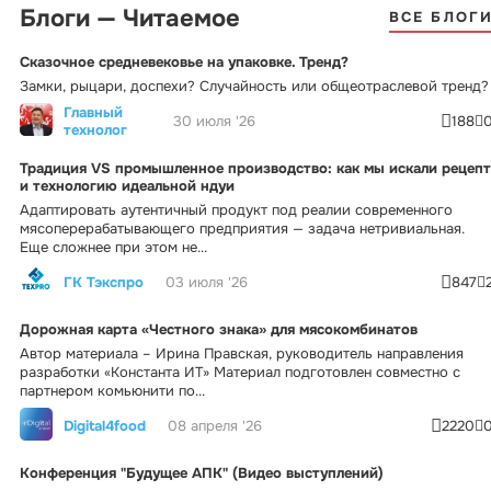
Блоги — Читаемое
ВСЕ БЛОГ
Сказочное средневековье на упаковке. Тренд?
Замки, рыцари, доспехи? Случайность или общеотраслевой тренд?
Главный
30 июля '26
188
технолог
Традиция VS промышленное производство: как мы искали рецепт
и технологию идеальной ндуи
Адаптировать аутентичный продукт под реалии современного
мясоперерабатывающего предприятия — задача нетривиальная.
Еще сложнее при этом не...
ГК Тэкспро
03 июля '26
847
Дорожная карта «Честного знака» для мясокомбинатов
Автор материала – Ирина Правская, руководитель направления
разработки «Константа ИТ» Материал подготовлен совместно с
партнером комьюнити по...
Digital4food
08 апреля '26
2220
Конференция "Будущее АПК" (Видео выступлений)