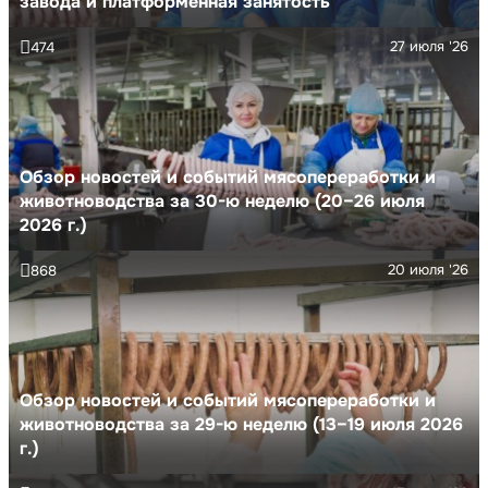
завода и платформенная занятость
27 июля '26
474
Обзор новостей и событий мясопереработки и
животноводства за 30-ю неделю (20–26 июля
2026 г.)
20 июля '26
868
Обзор новостей и событий мясопереработки и
животноводства за 29-ю неделю (13–19 июля 2026
г.)