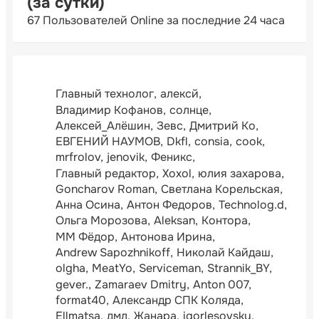
(за сутки)
67 Пользователей Online за последние 24 часа
Главный технолог
алексй
Владимир Кофанов
солнце
Алексей_Алёшин
Зевс
Дмитрий Ко
ЕВГЕНИЙ НАУМОВ
Dkfl
consia
cook
mrfrolov
jenovik
Феникс
Главный редактор
Xoxol
юлия захарова
Goncharov Roman
Светлана Корельская
Анна Осина
Антон Федоров
Technolog.d
Ольга Морозова
Aleksan
Контора
ММ Фёдор
Антонова Ирина
Andrew Sapozhnikoff
Николай Кайдаш
olgha
MeatYo
Serviceman
Strannik_BY
gever.
Zamaraev Dmitry
Anton 007
format40
Александр СПК Коляда
Ellmatsa
дмл
Жанара
igorlesovsky