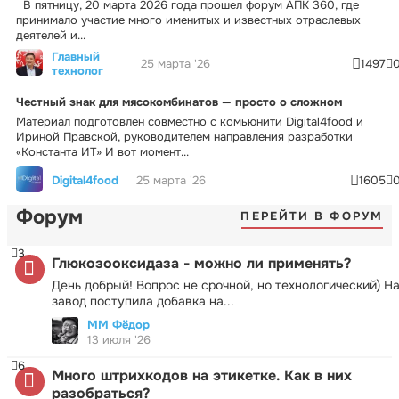
В пятницу, 20 марта 2026 года прошел форум АПК 360, где
принимало участие много именитых и известных отраслевых
деятелей и...
Главный
25 марта '26
1497
технолог
Честный знак для мясокомбинатов — просто о сложном
Материал подготовлен совместно с комьюнити Digital4food и
Ириной Правской, руководителем направления разработки
«Константа ИТ» И вот момент...
Digital4food
25 марта '26
1605
Форум
ПЕРЕЙТИ В ФОРУМ
3
Глюкозооксидаза - можно ли применять?
День добрый! Вопрос не срочной, но технологический) Н
завод поступила добавка на...
ММ Фёдор
13 июля '26
6
Много штрихкодов на этикетке. Как в них
разобраться?