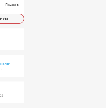
1600
0
ОРУМ
хнолог
6
'25