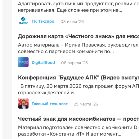
Адаптировать аутентичный продукт под реалии 
нетривиальная. Еще сложнее при этом не...
ГК Тэкспро
03 июля '26
Дорожная карта «Честного знака» для мя
Автор материала – Ирина Правская, руководител
совместно с партнером комьюнити по...
Digital4food
08 апреля '26
Конференция "Будущее АПК" (Видео высту
В пятницу, 20 марта 2026 года прошел форум АП
отраслевых деятелей и...
Главный технолог
25 марта '26
Честный знак для мясокомбинатов — прос
Материал подготовлен совместно с комьюнити Di
разработки «Константа ИТ» И вот момент...