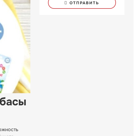
ОТПРАВИТЬ
лбасы
можность