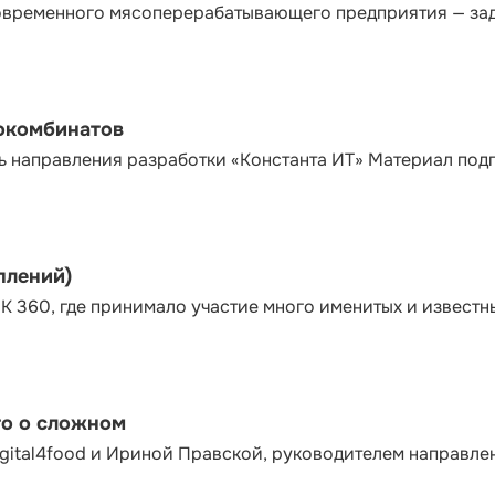
современного мясоперерабатывающего предприятия — за
сокомбинатов
ь направления разработки «Константа ИТ» Материал под
плений)
К 360, где принимало участие много именитых и известн
то о сложном
gital4food и Ириной Правской, руководителем направле