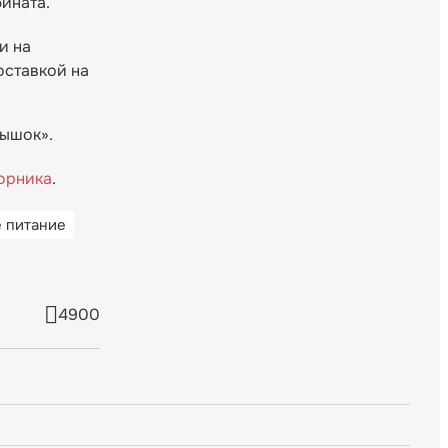
ината.
и на
оставкой на
лышок».
торника
.
е питание
4900