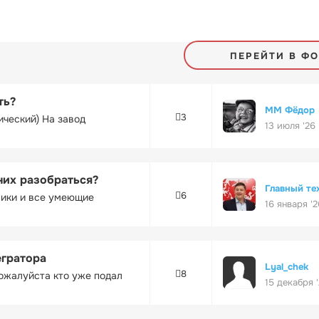
ПЕРЕЙТИ В Ф
ть?
ММ Фёдор
3
ический) На завод
13 июля '26
них разобраться?
Главный те
6
ники и все умеющие
16 января '2
егратора
Lyal_chek
8
ожалуйста кто уже подал
15 декабря 