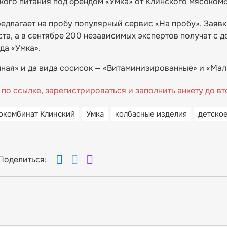
ского питания под брендом «Умка» от Клинского мясокомб
редлагает на пробу популярный сервис «На пробу». Заявк
ста, а в сентябре 200 независимых экспертов получат с д
да «Умка».
чная» и да вида сосисок — «Витаминизированные» и «Ма
 по ссылке, зарегистрироваться и заполнить анкету до в
окомбинат Клинский
Умка
колбасные изделия
детско
Поделиться: