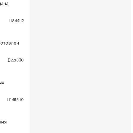
дача
844
2
готовлен
2218
0
ых
1495
0
ния