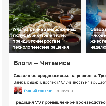
Анализ рынка замороженных
Обзор 
полуфабрикатов в тесте:
мясопе
тренды, точки роста и
животн
технологические решения
неделю 
Блоги — Читаемое
Сказочное средневековье на упаковке. Тр
Замки, рыцари, доспехи? Случайность или общео
Главный технолог
30 июля '26
Традиция VS промышленное производство: 