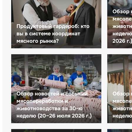
Обзор 
мясопе
Продуктовый гардероб: кто
животн
вы в системе координат
неделю 
мясного рынка?
2026 г.
Обзор новостей и событий
Обзор 
мясопереработки и
мясопе
животноводства за 30-ю
животн
неделю (20–26 июля 2026 г.)
неделю 