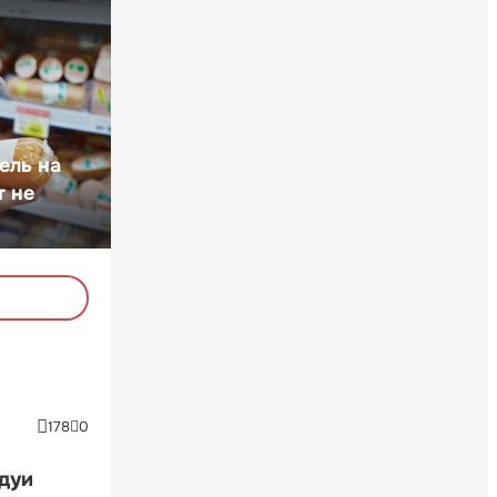
ель на
т не
178
0
ндуи