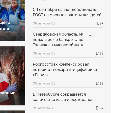
С 1 сентября начнет действовать
ГОСТ на мясные паштеты для детей
щего
06 августа '26
87
нная
Свердловская область: ИФНС
подала иск о банкротстве
Талицкого мясокомбината
06 августа '26
123
Росгосстрах компенсировал
потери от пожара птицефабрике
«Равис»
05 августа '26
182
главные
В Петербурге сокращается
количество кафе и ресторанов
05 августа '26
197