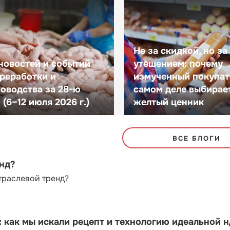
Не за скидкой, но за
новостей и событий
утешением: почему
реработки и
измученный покупат
оводства за 28-ю
самом деле выбирае
(6–12 июля 2026 г.)
желтый ценник
ВСЕ БЛОГИ
енд?
траслевой тренд?
как мы искали рецепт и технологию идеальной 