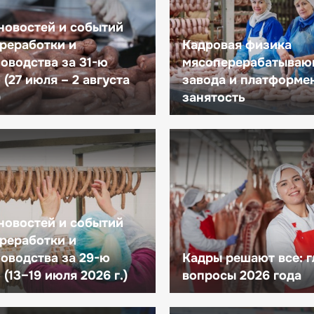
новостей и событий
реработки и
Кадровая физика
оводства за 31-ю
мясоперерабатываю
(27 июля – 2 августа
завода и платформе
)
занятость
новостей и событий
реработки и
оводства за 29-ю
Кадры решают все: 
(13–19 июля 2026 г.)
вопросы 2026 года