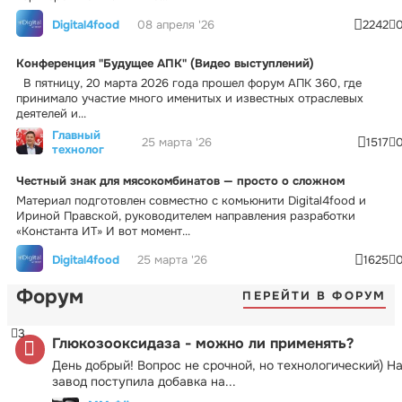
Digital4food
08 апреля '26
2242
Конференция "Будущее АПК" (Видео выступлений)
В пятницу, 20 марта 2026 года прошел форум АПК 360, где
принимало участие много именитых и известных отраслевых
деятелей и...
Главный
25 марта '26
1517
технолог
Честный знак для мясокомбинатов — просто о сложном
Материал подготовлен совместно с комьюнити Digital4food и
Ириной Правской, руководителем направления разработки
«Константа ИТ» И вот момент...
Digital4food
25 марта '26
1625
Форум
ПЕРЕЙТИ В ФОРУМ
3
Глюкозооксидаза - можно ли применять?
День добрый! Вопрос не срочной, но технологический) Н
завод поступила добавка на...