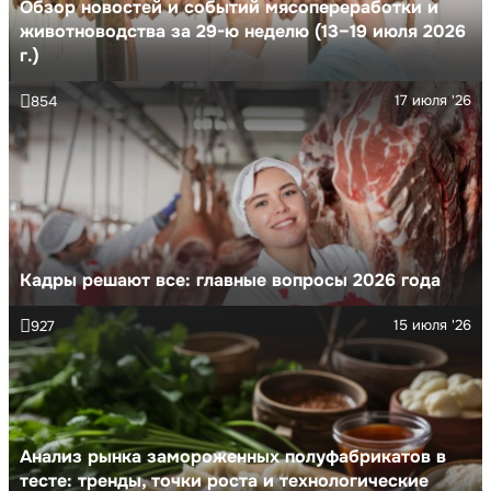
Обзор новостей и событий мясопереработки и
животноводства за 29-ю неделю (13–19 июля 2026
г.)
17 июля '26
854
Кадры решают все: главные вопросы 2026 года
15 июля '26
927
Анализ рынка замороженных полуфабрикатов в
тесте: тренды, точки роста и технологические