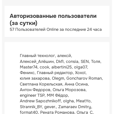
Авторизованные пользователи
(за сутки)
57 Пользователей Online за последние 24 часа
Главный технолог
алексй
Алексей_Алёшин
Dkfl
consia
SEN
Толя
Master74
cook
albertini25
olga07
Феникс
Главный редактор
Xoxol
юлия захарова
Olegm
Goncharov Roman
Светлана Корельская
Анна Осина
Антон Федоров
Ольга Морозова
engineer TSP
ММ Фёдор
Andrew Sapozhnikoff
olgha
MeatYo
Strannik_BY
gever.
Zamaraev Dmitry
format40
Рената Романова
Ольга_С