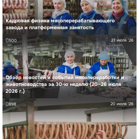
Кадровая физика мясоперерабатывающего
завода и платформенная занятость
27 июля '26
500
Обзор новостей и событий мясопереработки и
животноводства за 30-ю неделю (20–26 июля
2026 г.)
20 июля '26
898