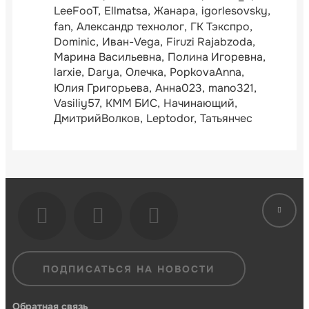
LeeFooT
Ellmatsa
Жанара
igorlesovsky
fan
Александр технолог
ГК Тэкспро
Dominic
Иван-Vega
Firuzi Rajabzoda
Марина Васильевна
Полина Игоревна
larxie
Darya
Олечка
PopkovaAnna
Юлия Григорьева
Анна023
mano321
Vasiliy57
КММ БИС
Начинающий
ДмитрийВолков
Leptodor
Татьянчес
ПОДПИСАТЬСЯ НА НОВОСТИ
Обратная связь