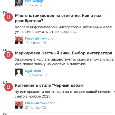
ММ Фёдор
13 июля '26
6
Много штрихкодов на этикетке. Как в них
разобраться?
Коллеги цифровизаторы-интеграторы, айтишники и все
умеющие отличать штрих-коды от...
Главный технолог
16 января '26
8
Маркировка Честный знак. Выбор интегратора
Уважаемые коллеги здравствуйте. скажите пожалуйста 
уже подал заявку на участие в пилотном...
Lyal_chek
15 декабря '25
4
Копчение в стиле "Черный кабан"
ну или креазот и деготь вам на стол для вашей печени.
снято в ноябре 2025...
Главный технолог
27 ноября '25
5