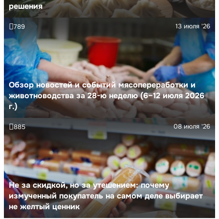
решения
13 июля '26
789
Обзор новостей и событий мясопереработки и
животноводства за 28-ю неделю (6–12 июля 2026
г.)
08 июля '26
885
Не за скидкой, но за утешением: почему
измученный покупатель на самом деле выбирает
не желтый ценник