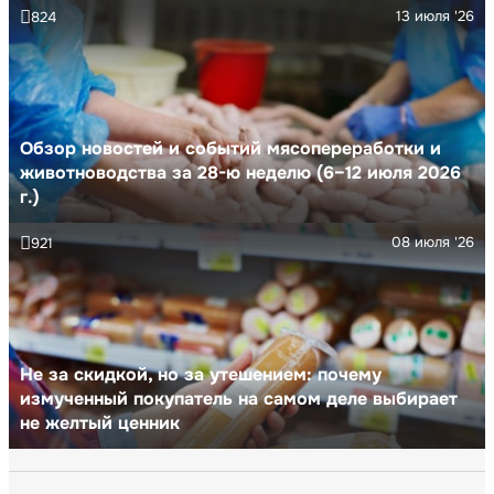
13 июля '26
824
Обзор новостей и событий мясопереработки и
животноводства за 28-ю неделю (6–12 июля 2026
г.)
08 июля '26
921
Не за скидкой, но за утешением: почему
измученный покупатель на самом деле выбирает
не желтый ценник