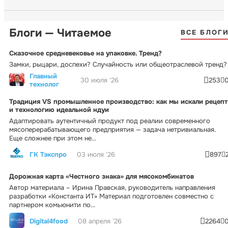
Блоги — Читаемое
ВСЕ БЛОГ
Сказочное средневековье на упаковке. Тренд?
Замки, рыцари, доспехи? Случайность или общеотраслевой тренд?
Главный
30 июля '26
253
технолог
Традиция VS промышленное производство: как мы искали рецепт
и технологию идеальной ндуи
Адаптировать аутентичный продукт под реалии современного
мясоперерабатывающего предприятия — задача нетривиальная.
Еще сложнее при этом не...
ГК Тэкспро
03 июля '26
897
Дорожная карта «Честного знака» для мясокомбинатов
Автор материала – Ирина Правская, руководитель направления
разработки «Константа ИТ» Материал подготовлен совместно с
партнером комьюнити по...
Digital4food
08 апреля '26
2264