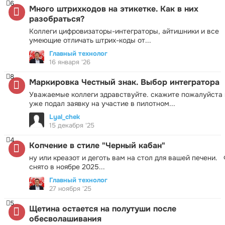
6
Много штрихкодов на этикетке. Как в них
разобраться?
Коллеги цифровизаторы-интеграторы, айтишники и все
умеющие отличать штрих-коды от...
Главный технолог
16 января '26
8
Маркировка Честный знак. Выбор интегратора
Уважаемые коллеги здравствуйте. скажите пожалуйста 
уже подал заявку на участие в пилотном...
Lyal_chek
15 декабря '25
4
Копчение в стиле "Черный кабан"
ну или креазот и деготь вам на стол для вашей печени.
снято в ноябре 2025...
Главный технолог
27 ноября '25
5
Щетина остается на полутуши после
обесволашивания