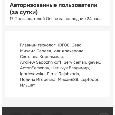
Авторизованные пользователи
(за сутки)
17 Пользователей Online за последние 24 часа
Главный технолог
ЮГ08
Зевс
Михаил Сараев
юлия захарова
Светлана Корельская
Andrew Sapozhnikoff
Serviceman
gever.
AntonSemenov
Нетычук Владимир
igorlesovsky
Firuzi Rajabzoda
Полина Игоревна
Михаил89
Leptodor
Ильшат