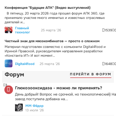
Конференция "Будущее АПК" (Видео выступлений)
В пятницу, 20 марта 2026 года прошел форум АПК 360, где
принимало участие много именитых и известных отраслевых
деятелей и...
Главный
25 марта '26
1539
технолог
Честный знак для мясокомбинатов — просто о сложном
Материал подготовлен совместно с комьюнити Digital4food и
Ириной Правской, руководителем направления разработки
«Константа ИТ» И вот момент...
Digital4food
25 марта '26
1648
Форум
ПЕРЕЙТИ В ФОРУМ
3
Глюкозооксидаза - можно ли применять?
День добрый! Вопрос не срочной, но технологический) Н
завод поступила добавка на...
ММ Фёдор
13 июля '26