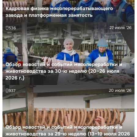
Кадровая физика мясоперерабатывающего
завода и платформенная занятость
27 июля '26
536
Обзор новостей и событий мясопереработки и
животноводства за 30-ю неделю (20–26 июля
2026 г.)
20 июля '26
937
Обзор новостей и событий мясопереработки и
животноводства за 29-ю неделю (13–19 июля 2026