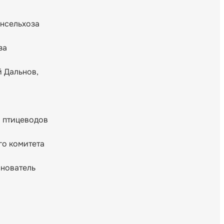
инсельхоза
за
й Дальнов,
а птицеводов
го комитета
снователь