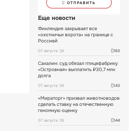
ОТПРАВИТЬ
Еще новости
Финляндия закрывает все
«охотничьи ворота» на границе с
Россией
07 августа '26
163
Сахалин: суд обязал птицефабрику
«Островная» выплатить ₽30,7 млн
долга
07 августа '26
143
«Мираторг» призвал животноводов
сделать ставку на отечественную
геномную оценку
07 августа '26
144