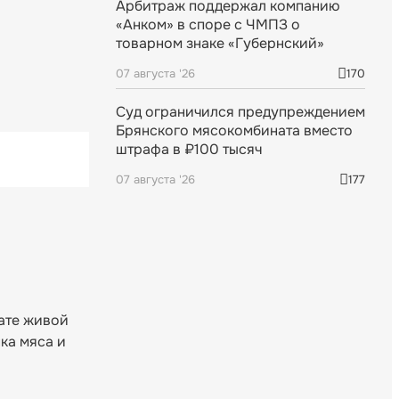
Арбитраж поддержал компанию
«Анком» в споре с ЧМПЗ о
товарном знаке «Губернский»
07 августа '26
170
Суд ограничился предупреждением
Брянского мясокомбината вместо
штрафа в ₽100 тысяч
07 августа '26
177
ате живой
ка мяса и