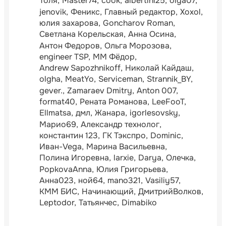
Толя
Master74
cook
albertini25
olga07
jenovik
Феникс
Главный редактор
Xoxol
юлия захарова
Goncharov Roman
Светлана Корельская
Анна Осина
Антон Федоров
Ольга Морозова
engineer TSP
ММ Фёдор
Andrew Sapozhnikoff
Николай Кайдаш
olgha
MeatYo
Serviceman
Strannik_BY
gever.
Zamaraev Dmitry
Anton 007
format40
Рената Романова
LeeFooT
Ellmatsa
дмл
Жанара
igorlesovsky
Марио69
Александр технолог
константин 123
ГК Тэкспро
Dominic
Иван-Vega
Марина Васильевна
Полина Игоревна
larxie
Darya
Олечка
PopkovaAnna
Юлия Григорьева
Анна023
ной64
mano321
Vasiliy57
КММ БИС
Начинающий
ДмитрийВолков
Leptodor
Татьянчес
Dimabiko