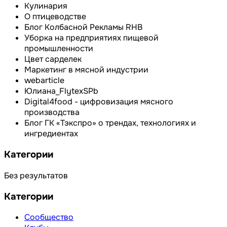
Кулинария
О птицеводстве
Блог Колбасной Рекламы RHB
Уборка на предприятиях пищевой
промышленности
Цвет сарделек
Маркетинг в мясной индустрии
webarticle
Юлиана_FlytexSPb
Digital4food - цифровизация мясного
производства
Блог ГК «Тэкспро» о трендах, технологиях и
ингредиентах
Категории
Без результатов
Категории
Сообщество