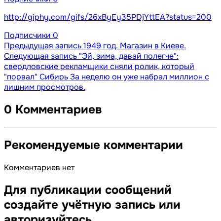
http://giphy.com/gifs/26xByEy35PDjYttEA?status=200
Подписчики
0
Предыдущая запись
1949 год. Магазин в Киеве.
Следующая запись
"Эй, зима, давай полегче":
свердловские рекламщики сняли ролик, который
"порвал" Сибирь За неделю он уже набрал миллион с
лишним просмотров.
0 Комментариев
Рекомендуемые комментарии
Комментариев нет
Для публикации сообщений
создайте учётную запись или
авторизуйтесь