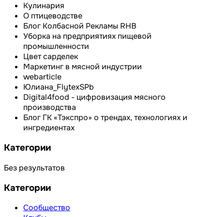
Кулинария
О птицеводстве
Блог Колбасной Рекламы RHB
Уборка на предприятиях пищевой
промышленности
Цвет сарделек
Маркетинг в мясной индустрии
webarticle
Юлиана_FlytexSPb
Digital4food - цифровизация мясного
производства
Блог ГК «Тэкспро» о трендах, технологиях и
ингредиентах
Категории
Без результатов
Категории
Сообщество