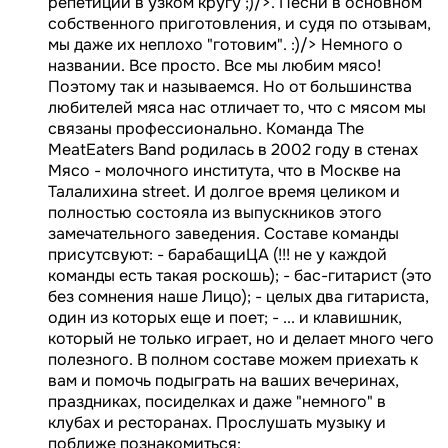
репетиций в узком кругу ;)/>. Песни в основном
собственного приготовления, и судя по отзывам,
мы даже их неплохо "готовим". :)/> Немного о
названии. Все просто. Все мы любим мясо!
Поэтому так и называемся. Но от большинства
любителей мяса нас отличает то, что с мясом мы
связаны профессионально. Команда The
MeatEaters Band родилась в 2002 году в стенах
Мясо - молочного института, что в Москве на
Талалихина street. И долгое время целиком и
полностью состояла из выпускников этого
замечательного заведения. Составе команды
присутсвуют: - барабащиЦА (!!! не у каждой
команды есть такая роскошь); - бас-гитарист (это
без сомнения наше Лицо); - целых два гитариста,
один из которых еще и поет; - ... и клавишник,
который не только играет, но и делает много чего
полезного. В полном составе можем приехать к
вам и помочь подыграть на ваших вечеринах,
праздниках, посиделках и даже "немного" в
клубах и ресторанах. Прослушать музыку и
поближе познакомиться: