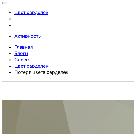
Цвет сарделек
Активность
Главная
Блоги
General
Цвет сарделек
Потеря цвета сарделек